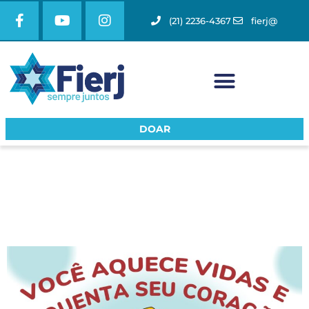
(21) 2236-4367
fierj@
DOAR
CAMPANHA DO AGASALHO
FIERJ 2023